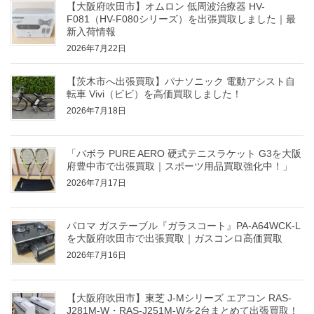
【大阪府吹田市】オムロン 低周波治療器 HV-
F081（HV-F080シリーズ）を出張買取しました｜最
新入荷情報
2026年7月22日
【茨木市へ出張買取】パナソニック 電動アシスト自
転車 Vivi（ビビ）を高価買取しました！
2026年7月18日
「バボラ PURE AERO 硬式テニスラケット G3を大阪
府豊中市で出張買取｜スポーツ用品買取強化中！」
2026年7月17日
パロマ ガステーブル『ガラスコート』PA-A64WCK-L
を大阪府吹田市で出張買取｜ガスコンロ高価買取
2026年7月16日
【大阪府吹田市】東芝 J-Mシリーズ エアコン RAS-
J281M-W・RAS-J251M-Wを2台まとめて出張買取！