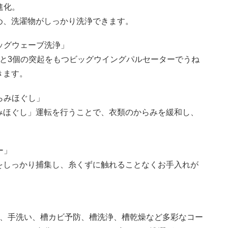
進化。
め、洗濯物がしっかり洗浄できます。
ッグウェーブ洗浄」
と3個の突起をもつビッグウイングパルセーターでうね
きます。
らみほぐし」
みほぐし」運転を行うことで、衣類のからみを緩和し、
ー」
をしっかり捕集し、糸くずに触れることなくお手入れが
布、手洗い、槽カビ予防、槽洗浄、槽乾燥など多彩なコー