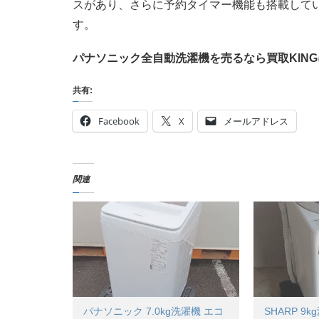
スがあり、さらに予約タイマー機能も搭載して
す。
パナソニック全自動洗濯機を売るなら買取KIN
共有:
Facebook
X
メールアドレス
関連
パナソニック 7.0kg洗濯機 エコ
SHARP 9