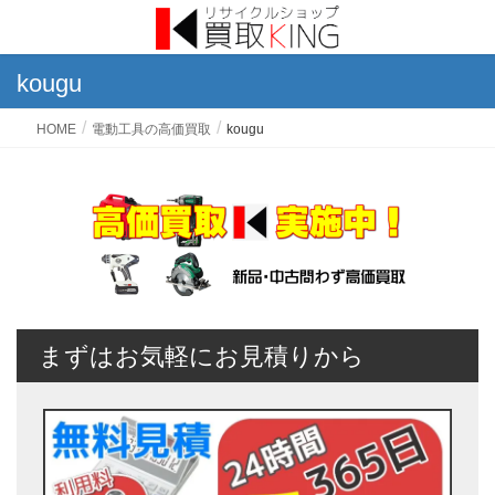
kougu
HOME
電動工具の高価買取
kougu
まずはお気軽にお見積りから