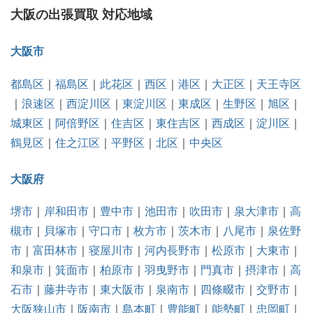
大阪の出張買取 対応地域
大阪市
都島区
｜
福島区
｜
此花区
｜
西区
｜
港区
｜
大正区
｜
天王寺区
｜
浪速区
｜
西淀川区
｜
東淀川区
｜
東成区
｜
生野区
｜
旭区
｜
城東区
｜
阿倍野区
｜
住吉区
｜
東住吉区
｜
西成区
｜
淀川区
｜
鶴見区
｜
住之江区
｜
平野区
｜
北区
｜
中央区
大阪府
堺市
｜
岸和田市
｜
豊中市
｜
池田市
｜
吹田市
｜
泉大津市
｜
高
槻市
｜
貝塚市
｜
守口市
｜
枚方市
｜
茨木市
｜
八尾市
｜
泉佐野
市
｜
富田林市
｜
寝屋川市
｜
河内長野市
｜
松原市
｜
大東市
｜
和泉市
｜
箕面市
｜
柏原市
｜
羽曳野市
｜
門真市
｜
摂津市
｜
高
石市
｜
藤井寺市
｜
東大阪市
｜
泉南市
｜
四條畷市
｜
交野市
｜
大阪狭山市
｜
阪南市
｜
島本町
｜
豊能町
｜
能勢町
｜
忠岡町
｜