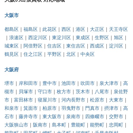
大阪市
都島区
｜
福島区
｜
此花区
｜
西区
｜
港区
｜
大正区
｜
天王寺区
｜
浪速区
｜
西淀川区
｜
東淀川区
｜
東成区
｜
生野区
｜
旭区
｜
城東区
｜
阿倍野区
｜
住吉区
｜
東住吉区
｜
西成区
｜
淀川区
｜
鶴見区
｜
住之江区
｜
平野区
｜
北区
｜
中央区
大阪府
堺市
｜
岸和田市
｜
豊中市
｜
池田市
｜
吹田市
｜
泉大津市
｜
高
槻市
｜
貝塚市
｜
守口市
｜
枚方市
｜
茨木市
｜
八尾市
｜
泉佐野
市
｜
富田林市
｜
寝屋川市
｜
河内長野市
｜
松原市
｜
大東市
｜
和泉市
｜
箕面市
｜
柏原市
｜
羽曳野市
｜
門真市
｜
摂津市
｜
高
石市
｜
藤井寺市
｜
東大阪市
｜
泉南市
｜
四條畷市
｜
交野市
｜
大阪狭山市
｜
阪南市
｜
島本町
｜
豊能町
｜
能勢町
｜
忠岡町
｜