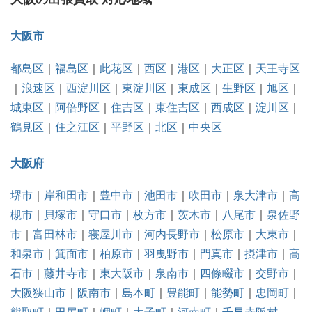
大阪市
都島区
｜
福島区
｜
此花区
｜
西区
｜
港区
｜
大正区
｜
天王寺区
｜
浪速区
｜
西淀川区
｜
東淀川区
｜
東成区
｜
生野区
｜
旭区
｜
城東区
｜
阿倍野区
｜
住吉区
｜
東住吉区
｜
西成区
｜
淀川区
｜
鶴見区
｜
住之江区
｜
平野区
｜
北区
｜
中央区
大阪府
堺市
｜
岸和田市
｜
豊中市
｜
池田市
｜
吹田市
｜
泉大津市
｜
高
槻市
｜
貝塚市
｜
守口市
｜
枚方市
｜
茨木市
｜
八尾市
｜
泉佐野
市
｜
富田林市
｜
寝屋川市
｜
河内長野市
｜
松原市
｜
大東市
｜
和泉市
｜
箕面市
｜
柏原市
｜
羽曳野市
｜
門真市
｜
摂津市
｜
高
石市
｜
藤井寺市
｜
東大阪市
｜
泉南市
｜
四條畷市
｜
交野市
｜
大阪狭山市
｜
阪南市
｜
島本町
｜
豊能町
｜
能勢町
｜
忠岡町
｜